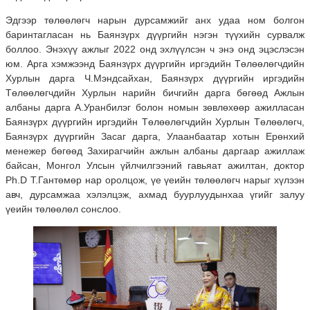
Эдгээр төлөөлөгч нарын дурсамжийг анх удаа ном болгон
баринтагласан нь Баянзүрх дүүргийн нэгэн түүхийн сурвалж
боллоо. Энэхүү ажлыг 2022 онд эхлүүлсэн ч энэ онд эцэслэсэн
юм. Арга хэмжээнд Баянзүрх дүүргийн иргэдийн Төлөөлөгчдийн
Хурлын дарга Ч.Мэндсайхан, Баянзүрх дүүргийн иргэдийн
Төлөөлөгчдийн Хурлын нарийн бичгийн дарга бөгөөд Ажлын
албаны дарга А.Уранбилэг болон номын зөвлөхөөр ажилласан
Баянзүрх дүүргийн иргэдийн Төлөөлөгчдийн Хурлын Төлөөлөгч,
Баянзүрх дүүргийн Засаг дарга, Улаанбаатар хотын Ерөнхий
менежер бөгөөд Захирагчийн ажлын албаны даргаар ажиллаж
байсан, Монгол Улсын үйлчилгээний гавьяат ажилтан, доктор
Ph.D Т.Гантөмөр нар оролцож, үе үеийн төлөөлөгч нарыг хүлээн
авч, дурсамжаа хэлэлцэж, ахмад буурлуудынхаа үгийг залуу
үеийн төлөөлөл сонслоо.