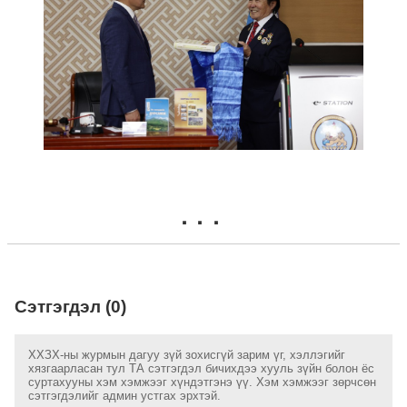
Сэтгэгдэл (0)
ХХЗХ-ны журмын дагуу зүй зохисгүй зарим үг, хэллэгийг
хязгаарласан тул ТА сэтгэгдэл бичихдээ хууль зүйн болон ёс
суртахууны хэм хэмжээг хүндэтгэнэ үү. Хэм хэмжээг зөрчсөн
сэтгэгдэлийг админ устгах эрхтэй.