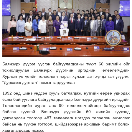
Баянзүрх дүүрэг үүсгэн байгуулагдсaны түүхт 60 жилийн ойг
тохиолдуулан Баянзүрх дүүргийн иргэдийн Төлөөлөгчдийн
Хурлын үе үеийн төлөөлөгч нарыг хүлээн авч хүндэтгэл үзүүлж,
“Дурсамж дуртгал” номыг гардууллаа.
1992 онд шинэ үндсэн хууль батлагдаж, нутгийн өөрөө удирдах
ёсны байгууллага байгуулагдсанаар Баянзүрх дүүргийн иргэдийн
Төлөөлөгчдийн хурал анх 90 төлөөлөгчтэйгөөр байгуулагдаж
байсан түүхтэй. Баянзүрх дүүргийн 60 жилийн түүхэнд
давхардсан тоогоор 487 төлөөлөгч иргэдээ төлөөлөн ажиллаж
байсан нь түүхэн тогтоол, шийдвэрээрээ архивын баримт болон
хадгалагдсаар иржээ.