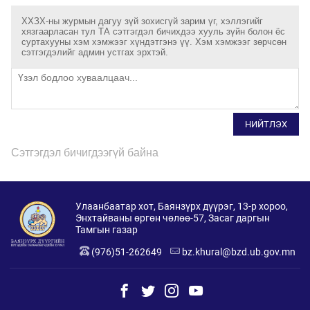
ХХЗХ-ны журмын дагуу зүй зохисгүй зарим үг, хэллэгийг
хязгаарласан тул ТА сэтгэгдэл бичихдээ хууль зүйн болон ёс
суртахууны хэм хэмжээг хүндэтгэнэ үү. Хэм хэмжээг зөрчсөн
сэтгэгдэлийг админ устгах эрхтэй.
НИЙТЛЭХ
Сэтгэгдэл бичигдээгүй байна
Улаанбаатар хот, Баянзүрх дүүрэг, 13-р хороо,
Энхтайваны өргөн чөлөө-57, Засаг даргын
Тамгын газар
(976)51-262649
bz.khural@bzd.ub.gov.mn