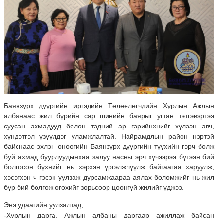
Баянзүрх дүүргийн иргэдийн Төлөөлөгчдийн Хурлын Ажлын
албанаас жил бүрийн сар шинийн баярыг угтан тэтгэвэртээ
суусан ахмадууд болон тэдний ар гэрийнхнийг хүлээн авч,
хүндэтгэл үзүүлдэг уламжлалтай. Найрамдлын район нэртэй
байснаас эхлэн өнөөгийн Баянзүрх дүүргийн түүхийн гэрч болж
буй ахмад буурлуудынхаа залуу насны эрч хүчээрээ бүтээн бий
болгосон бүхнийг нь хэрхэн үргэлжлүүлж байгаагаа харуулж,
хэсэгхэн ч гэсэн уулзаж дурсамжаараа аялах боломжийг нь жил
бүр бий болгож өгөхийг зорьсоор цөөнгүй жилийг үджээ.
Энэ удаагийн уулзалтад,
-Хурлын дарга, Ажлын албаны даргаар ажиллаж байсан