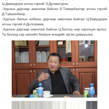
Ц.Даваадорж агсны гэргий Э.Дуламсүрэн,
-Хурлын даргаар ажиллаж байсан Б.Төмөрбаатар агсны гэргий
Д.Түвшинбаяр,
-Хурлын Ажлын албаны даргаар ажиллаж байсан Ц.Бавуудорж
агсны гэргий А.Долгоржав,
-Хурлын даргаар ажиллаж байсан Ц.Батхүү нар хүрэлцэн ирлээ.
Та бүхэнд сар шинийн баярын мэндийг өргөн дэвшүүлье.