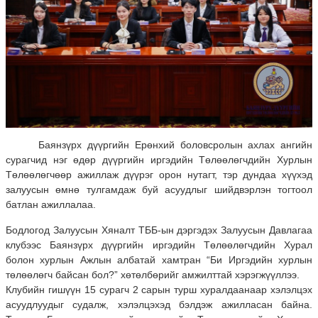
Баянзүрх дүүргийн Ерөнхий боловсролын ахлах ангийн
сурагчид нэг өдөр дүүргийн иргэдийн Төлөөлөгчдийн Хурлын
Төлөөлөгчөөр ажиллаж дүүрэг орон нутагт, тэр дундаа хүүхэд
залуусын өмнө тулгамдаж буй асуудлыг шийдвэрлэн тогтоол
батлан ажиллалаа.
Бодлогод Залуусын Хяналт ТББ-ын дэргэдэх Залуусын Давлагаа
клубээс Баянзүрх дүүргийн иргэдийн Төлөөлөгчдийн Хурал
болон хурлын Ажлын албатай хамтран “Би Иргэдийн хурлын
төлөөлөгч байсан бол?” хөтөлбөрийг амжилттай хэрэгжүүллээ.
Клубийн гишүүн 15 сурагч 2 сарын турш хуралдаанаар хэлэлцэх
асуудлуудыг судалж, хэлэлцэхэд бэлдэж ажилласан байна.