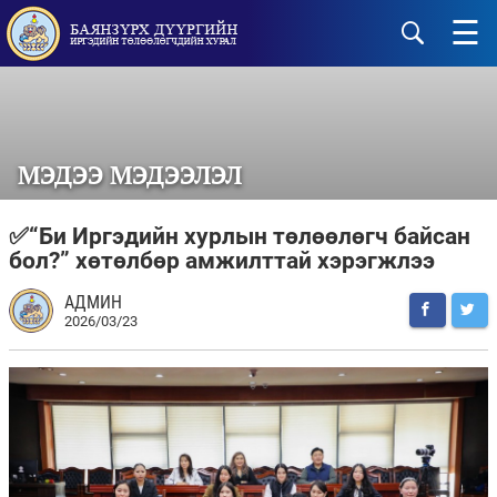
☰
МЭДЭЭ МЭДЭЭЛЭЛ
✅“Би Иргэдийн хурлын төлөөлөгч байсан
бол?” хөтөлбөр амжилттай хэрэгжлээ
АДМИН
2026/03/23