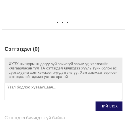
Сэтгэгдэл (0)
ХХЗХ-ны журмын дагуу зүй зохисгүй зарим үг, хэллэгийг
хязгаарласан тул ТА сэтгэгдэл бичихдээ хууль зүйн болон ёс
суртахууны хэм хэмжээг хүндэтгэнэ үү. Хэм хэмжээг зөрчсөн
сэтгэгдэлийг админ устгах эрхтэй.
НИЙТЛЭХ
Сэтгэгдэл бичигдээгүй байна