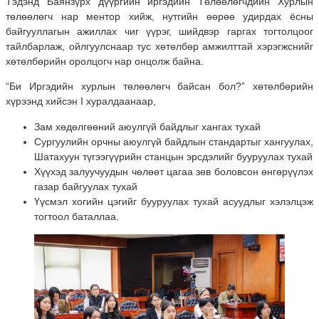
Тэдэнд Баянзүрх дүүргийн иргэдийн Төлөөлөгчдийн Хурлын
төлөөлөгч нар ментор хийж, нутгийн өөрөө удирдах ёсны
байгууллагын ажиллах чиг үүрэг, шийдвэр гаргах тогтолцоог
тайлбарлаж, ойлгуулснаар тус хөтөлбөр амжилттай хэрэгжснийг
хөтөлбөрийн оролцогч нар онцолж байна.
“Би Иргэдийн хурлын төлөөлөгч байсан бол?” хөтөлбөрийн
хүрээнд хийсэн I хуралдаанаар,
Зам хөдөлгөөний аюулгүй байдлыг хангах тухай
Сургуулийн орчны аюулгүй байдлын стандартыг хангуулах,
Шатахуун түгээгүүрийн станцын эрсдэлийг бууруулах тухай
Хүүхэд залуучуудын чөлөөт цагаа зөв боловсон өнгөрүүлэх
газар байгуулах тухай
Үүсмэл хогийн цэгийг бууруулах тухай асуудлыг хэлэлцэж
тогтоол баталлаа.