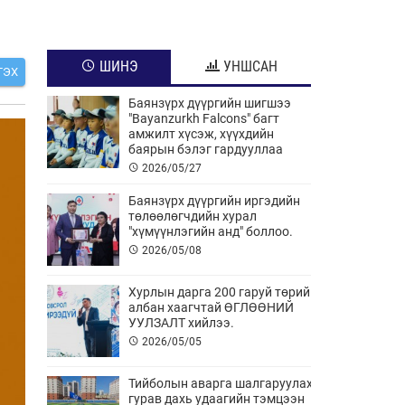
ШИНЭ
УНШСАН
ГЭХ
Баянзүрх дүүргийн шигшээ
"Bayanzurkh Falcons" багт
амжилт хүсэж, хүүхдийн
баярын бэлэг гардууллаа
2026/05/27
Баянзүрх дүүргийн иргэдийн
төлөөлөгчдийн хурал
"хүмүүнлэгийн анд" боллоо.
2026/05/08
Хурлын дарга 200 гаруй төрийн
албан хаагчтай ӨГЛӨӨНИЙ
УУЛЗАЛТ хийлээ.
2026/05/05
Тийболын аварга шалгаруулах
гурав дахь удаагийн тэмцээн