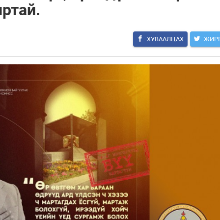
иртай.
ХУВААЛЦАХ
ЖИР