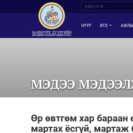
НҮҮР
ИТХ
АЖЛЫ
МЭДЭЭ МЭДЭЭЛ
Өр өвтгөм хар бараан 
мартах ёсгүй, мартаж 