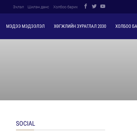
Эхлэл
Шилэн данс
Холбоо барих
МЭДЭЭ МЭДЭЭЛЭЛ
ХӨГЖЛИЙН ЗУРАГЛАЛ 2030
ХОЛБОО Б
SOCIAL