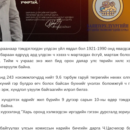
анаар тэмдэглэгдэн үлдсэн үйл явдал бол 1921-1990 онд явагдса
бараан өдрүүд ард үлдсэн ч хэзээ ч мартагдах ёсгүй, мартаж болох
. Тийм ч учраас энэ жил бид орон даяар улс төрийн хилс хэ
өнгөрүүлж байна.
нд 243 нэхэмжлэгчдэд нийт 9,6 тэрбум гаруй төгрөгийн нөхөх олг
хүний гэр бүлдээ өгч болох байсан бүхнийг үнэлэх боломжгүй ч г
 эрж, хүндлэл үзүүлж байгаагийн илрэл билээ.
г хүндэтгэх өдрийг жил бүрийн 9 дүгээр сарын 10-ны өдөр тэмдэ
 байна.
хүрээлэнд "Харь оронд хэлмэгдсэн иргэдийн гэгээн дурсгалд зориу
 байгуулах улсын комиссын нарийн бичгийн дарга Ч.Цасчихэр б