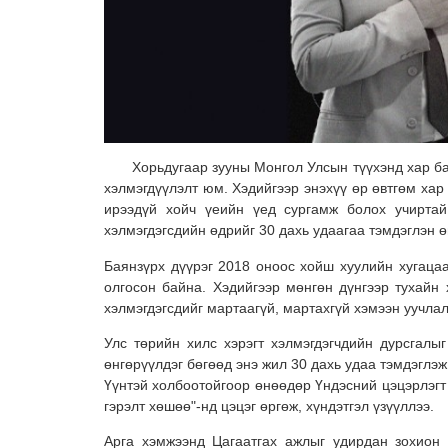
Хорьдугаар зууны Монгол Улсын түүхэнд хар бара
хэлмэгдүүлэлт юм. Хэдийгээр энэхүү өр өвтгөм хар 
ирээдүй хойч үеийн үед сургамж болох учиртай
хэлмэгдэгсдийн өдрийг 30 дахь удаагаа тэмдэглэн 
Баянзүрх дүүрэг 2018 оноос хойш хуулийн хугацаа
олгосон байна. Хэдийгээр мөнгөн дүнгээр тухайн 
хэлмэгдэгсдийг мартаагүй, мартахгүй хэмээн уучлал
Улс төрийн хилс хэрэгт хэлмэгдэгчдийн дурсгалы
өнгөрүүлдэг бөгөөд энэ жил 30 дахь удаа тэмдэглэж
Үүнтэй холбоотойгоор өнөөдөр Үндэсний цэцэрлэгт 
гэрэлт хөшөө"-нд цэцэг өргөж, хүндэтгэл үзүүллээ.
Арга хэмжээнд Цагаатгах ажлыг удирдан зохион