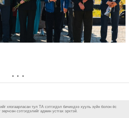
ийг хязгаарласан тул ТА сэтгэгдэл бичихдээ хууль зүйн болон ёс
 зөрчсөн сэтгэгдэлийг админ устгах эрхтэй.