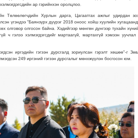
 хэлмэгдэгсдийн ар гэрийнхэн оролцлоо.
йн Төлөөлөгчдийн Хурлын дарга, Цагаатгах ажлыг удирдан зо
лсэн үгэндээ "Баянзүрх дүүрэг 2018 оноос хойш хуулийн хугацаанд
хөх олговор олгосон байна. Хэдийгээр мөнгөн дүнгээр тухайн хүний
үй ч гэлээ хэлмэгдэгсдийг мартаагүй, мартахгүй хэмээн уучлал 
гдсэн иргэдийн гэгээн дурсгалд зориулсан гэрэлт хөшөө"-г Зөв
мэгдсэн 249 иргэний гэгээн дурсгалыг мөнхжүүлэн босгосон юм.