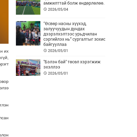
амжилттай болж өндөрлөлөө.
2026/05/04
“Өсвөр насны хүүхэд,
залуучуудын дундах
дээрэлхэлтээс урьдчилан
сэргийлэх нь” сургалтыг зохион
байгууллаа
2026/05/01
н их
гүй,
"Бэлэн бай" төсөл хэрэгжиж
рэгт
эхэллээ
2026/05/01
овор
элээ
АНХНЫ ТУСЛАМЖ АМЬ АВАРНА
2026/04/11
глэн
лсан
Хурлын төлөөлөгч нар болон
Ажлын албаны албан хаагч нар
сургалтад хамрагдлаа
олон