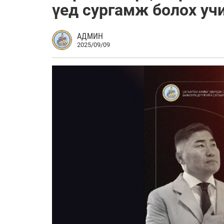
үед сургамж болох уч
АДМИН
2025/09/09