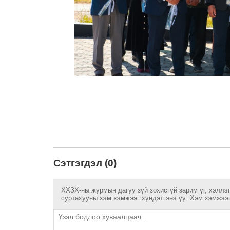
Сэтгэгдэл (0)
ХХЗХ-ны журмын дагуу зүй зохисгүй зарим үг, хэллэг
суртахууны хэм хэмжээг хүндэтгэнэ үү. Хэм хэмжээг