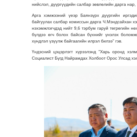
нийслэл, дүүргүүдийн салбар зөвлөлийн дарга нар,
Арга хэмжээний үеэр Баянзүрх дүүргийн иргэди
байгуулах салбар комиссын дарга Ч.Мэндсайхан хэ
нэхэмжлэгчдэд нийт 9,6 тэрбум гаруй төгрөгийн нө
бүлдээ өгч болох байсан бүхнийг үнэлэх боломжг
хүндлэл үзүүлж байгаагийн илрэл билээ" гэв.
Үндэсний цэцэрлэгт хүрээлэнд "Харь оронд хэлмэ
Социалист Бүгд Найрамдах Холбоот Орос Улсад хэл