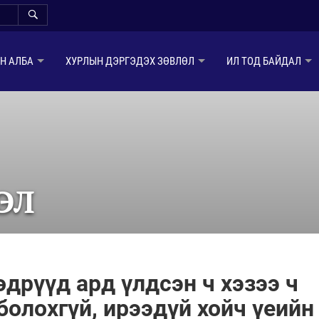
Н АЛБА
ХУРЛЫН ДЭРГЭДЭХ ЗӨВЛӨЛ
ИЛ ТОД БАЙДАЛ
ЭЛ
өдрүүд ард үлдсэн ч хэзээ ч
болохгүй, ирээдүй хойч үеийн