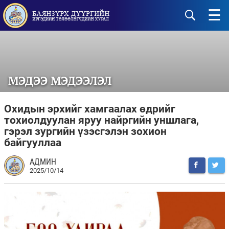
☰
МЭДЭЭ МЭДЭЭЛЭЛ
Охидын эрхийг хамгаалах өдрийг
тохиолдуулан яруу найргийн уншлага,
гэрэл зургийн үзэсгэлэн зохион
байгууллаа
АДМИН
2025/10/14