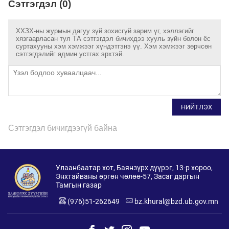
Сэтгэгдэл (0)
ХХЗХ-ны журмын дагуу зүй зохисгүй зарим үг, хэллэгийг
хязгаарласан тул ТА сэтгэгдэл бичихдээ хууль зүйн болон ёс
суртахууны хэм хэмжээг хүндэтгэнэ үү. Хэм хэмжээг зөрчсөн
сэтгэгдэлийг админ устгах эрхтэй.
НИЙТЛЭХ
Сэтгэгдэл бичигдээгүй байна
Улаанбаатар хот, Баянзүрх дүүрэг, 13-р хороо,
Энхтайваны өргөн чөлөө-57, Засаг даргын
Тамгын газар
(976)51-262649
bz.khural@bzd.ub.gov.mn