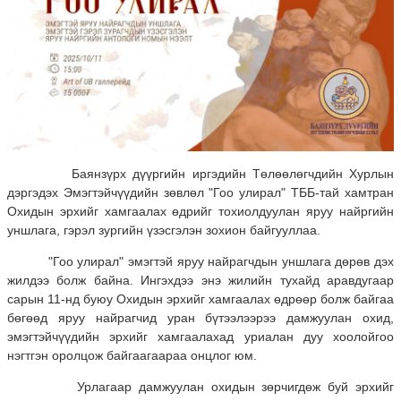
Баянзүрх дүүргийн иргэдийн Төлөөлөгчдийн Хурлын
дэргэдэх Эмэгтэйчүүдийн зөвлөл "Гоо улирал" ТББ-тай хамтран
Охидын эрхийг хамгаалах өдрийг тохиолдуулан яруу найргийн
уншлага, гэрэл зургийн үзэсгэлэн зохион байгууллаа.
"Гоо улирал" эмэгтэй яруу найрагчдын уншлага дөрөв дэх
жилдээ болж байна. Ингэхдээ энэ жилийн тухайд аравдугаар
сарын 11-нд буюу Охидын эрхийг хамгаалах өдрөөр болж байгаа
бөгөөд яруу найрагчид уран бүтээлээрээ дамжуулан охид,
эмэгтэйчүүдийн эрхийг хамгаалахад уриалан дуу хоолойгоо
нэгтгэн оролцож байгаагаараа онцлог юм.
Урлагаар дамжуулан охидын зөрчигдөж буй эрхийг