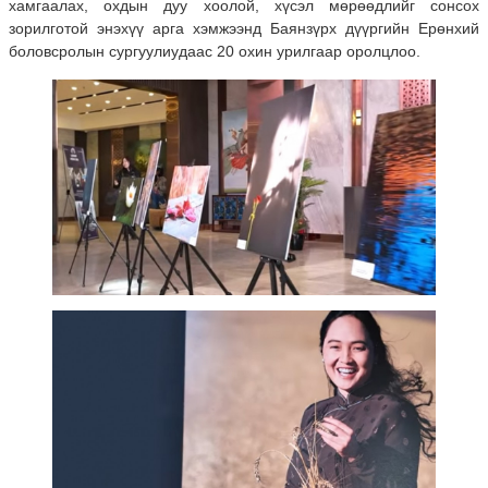
хамгаалах, охдын дуу хоолой, хүсэл мөрөөдлийг сонсох
зорилготой энэхүү арга хэмжээнд Баянзүрх дүүргийн Ерөнхий
боловсролын сургуулиудаас 20 охин урилгаар оролцлоо.