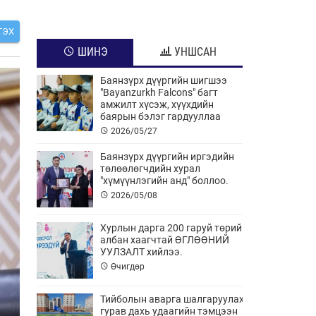
ГЭХ
ШИНЭ
УНШСАН
Баянзүрх дүүргийн шигшээ
"Bayanzurkh Falcons" багт
амжилт хүсэж, хүүхдийн
баярын бэлэг гардууллаа
2026/05/27
Баянзүрх дүүргийн иргэдийн
төлөөлөгчдийн хурал
"хүмүүнлэгийн анд" боллоо.
2026/05/08
Хурлын дарга 200 гаруй төрийн
албан хаагчтай ӨГЛӨӨНИЙ
УУЛЗАЛТ хийлээ.
Өчигдөр
Тийболын аварга шалгаруулах
гурав дахь удаагийн тэмцээн