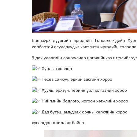
Баянзүрх дүүргийн иргэдийн Төлөөлөгчдийн Хур
холбоотой асуудлуудыг хэлэлцэж иргэдийн төлөөлө
9 дөх удаагийн сонгуулиар иргэдийнхээ итгэлийг хү
Хурлын зөвлөл
Төсөв санхүү, эдийн засгийн хороо
Хууль, эрхзүй, төрийн үйлчилгээний хороо
Нийгмийн бодлого, ногоон хөгжлийн хороо
Дэд бүтэц, амьдрах орчны хөгжлийн хороо
хуваагдан ажиллаж байна.