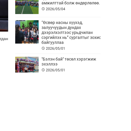
амжилттай болж өндөрлөлөө.
2026/05/04
“Өсвөр насны хүүхэд,
залуучуудын дундах
дээрэлхэлтээс урьдчилан
сэргийлэх нь” сургалтыг зохион
гдан
байгууллаа
2026/05/01
"Бэлэн бай" төсөл хэрэгжиж
эхэллээ
2026/05/01
АНХНЫ ТУСЛАМЖ АМЬ АВАРНА
2026/04/11
Хурлын төлөөлөгч нар болон
Ажлын албаны албан хаагч нар
сургалтад хамрагдлаа