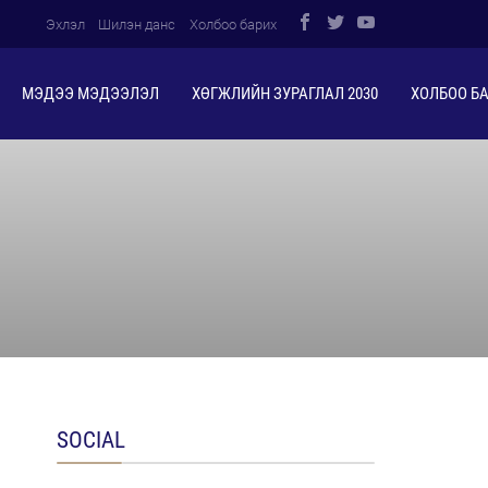
Эхлэл
Шилэн данс
Холбоо барих
МЭДЭЭ МЭДЭЭЛЭЛ
ХӨГЖЛИЙН ЗУРАГЛАЛ 2030
ХОЛБОО Б
SOCIAL