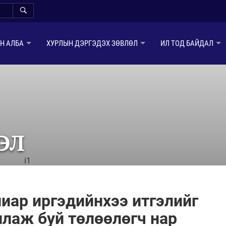
Н АЛБА
ХУРЛЫН ДЭРГЭДЭХ ЗӨВЛӨЛ
ИЛ ТОД БАЙДАЛ
ЭЛ
i1
лиар иргэдийнхээ итгэлийг
ллаж буй төлөөлөгч нар