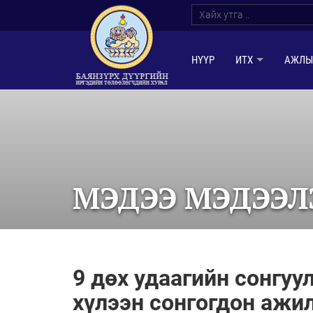
НҮҮР
ИТХ
АЖЛЫ
МЭДЭЭ МЭДЭЭЛ
9 дөх удаагийн сонгуу
хүлээн сонгогдон ажи