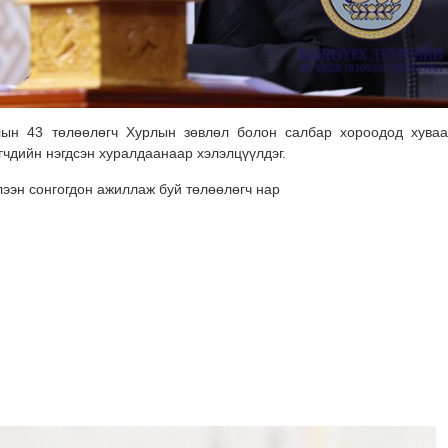
лын 43 төлөөлөгч Хурлын зөвлөл болон салбар хороодод хуваа
гчдийн нэгдсэн
хуралдаанаар хэлэлцүүлдэг.
лээн сонгогдон ажиллаж буй төлөөлөгч нар