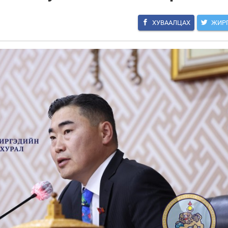
ХУВААЛЦАХ
ЖИР